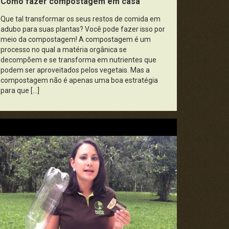
Como fazer compostagem em casa
Política, Economia e Legislação
Que tal transformar os seus restos de comida em
adubo para suas plantas? Você pode fazer isso por
meio da compostagem! A compostagem é um
Pontos da História
processo no qual a matéria orgânica se
decompõem e se transforma em nutrientes que
Publicidade e Propaganda
podem ser aproveitados pelos vegetais. Mas a
compostagem não é apenas uma boa estratégia
Saúde e Cidadania
para que […]
Universo da Ciência