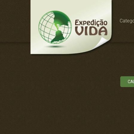
Catego
CA