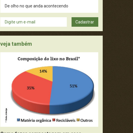
De olho no que anda acontecendo
Dicas úteis
Cadastrar
Didática
veja também
Filmes, Livros e Música
Fotografia
Guru dos curiosos
Meio Ambiente e Sustentabilidade
Moda e Estética
Mundo Vivo
Pense Nisso