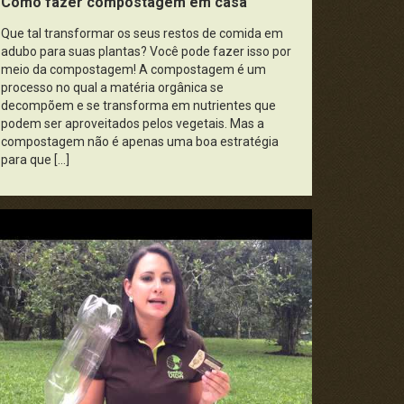
Como fazer compostagem em casa
Política, Economia e Legislação
Que tal transformar os seus restos de comida em
adubo para suas plantas? Você pode fazer isso por
meio da compostagem! A compostagem é um
Pontos da História
processo no qual a matéria orgânica se
decompõem e se transforma em nutrientes que
Publicidade e Propaganda
podem ser aproveitados pelos vegetais. Mas a
compostagem não é apenas uma boa estratégia
Saúde e Cidadania
para que […]
Universo da Ciência