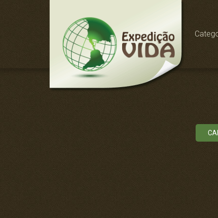
Catego
CA