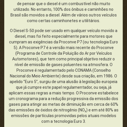
de pensar que o diesel é um combustível não muito
utilizado. No entanto, 100% dos ônibus e caminhões no
Brasil são movidos a diesel. Além de vários outros veículos
como certas caminhonetes e utilitários.
O Diesel S-50 pode ser usado em qualquer veículo movido a
diesel, mas foi feito especialmente para motores que
cumpram as exigências da Proconve P7 (ou tecnologia Euro
5). A Proconve P7 é a versão mais recente do Proconve
(Programa de Controle da Poluição do Ar por Veículos
Automotores), que tem como principal objetivo reduzir o
nível de emissão de gases poluentes na atmosfera. O
Proconve é regulamentado pelo CONAMA (Conselho
Nacional do Meio Ambiente) desde sua criação, em 1986. O
apelido ”Euro 5”, surgiu de uma alusão à legislação europeia
que já cumpre este papel regulamentador, ou seja, já
aplicam essas regras a mais tempo. O Proconve estabelece
um cronograma para a redução progressiva da emissão dos
gases para atingir as metas de diminuição em cerca de 60%
das emissões de óxidos de nitrogênio (NO
) e em até 80% as
x
emissões de partículas promovidas pelos atuais modelos
com a tecnologia Euro 3.