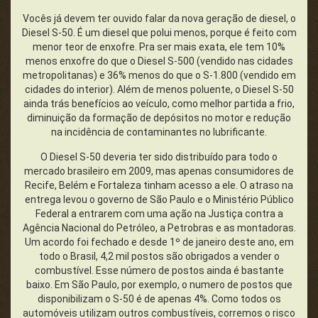
Vocês já devem ter ouvido falar da nova geração de diesel, o
Diesel S-50. É um diesel que polui menos, porque é feito com
menor teor de enxofre. Pra ser mais exata, ele tem 10%
menos enxofre do que o Diesel S-500 (vendido nas cidades
metropolitanas) e 36% menos do que o S-1.800 (vendido em
cidades do interior). Além de menos poluente, o Diesel S-50
ainda trás benefícios ao veículo, como melhor partida a frio,
diminuição da formação de depósitos no motor e redução
na incidência de contaminantes no lubrificante.
O Diesel S-50 deveria ter sido distribuído para todo o
mercado brasileiro em 2009, mas apenas consumidores de
Recife, Belém e Fortaleza tinham acesso a ele. O atraso na
entrega levou o governo de São Paulo e o Ministério Público
Federal a entrarem com uma ação na Justiça contra a
Agência Nacional do Petróleo, a Petrobras e as montadoras.
Um acordo foi fechado e desde 1º de janeiro deste ano, em
todo o Brasil, 4,2 mil postos são obrigados a vender o
combustível. Esse número de postos ainda é bastante
baixo. Em São Paulo, por exemplo, o numero de postos que
disponibilizam o S-50 é de apenas 4%. Como todos os
automóveis utilizam outros combustíveis, corremos o risco