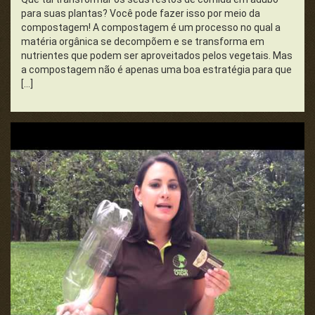
para suas plantas? Você pode fazer isso por meio da
compostagem! A compostagem é um processo no qual a
Publicidade e Propaganda
matéria orgânica se decompõem e se transforma em
nutrientes que podem ser aproveitados pelos vegetais. Mas
Saúde e Cidadania
a compostagem não é apenas uma boa estratégia para que
[…]
Universo da Ciência