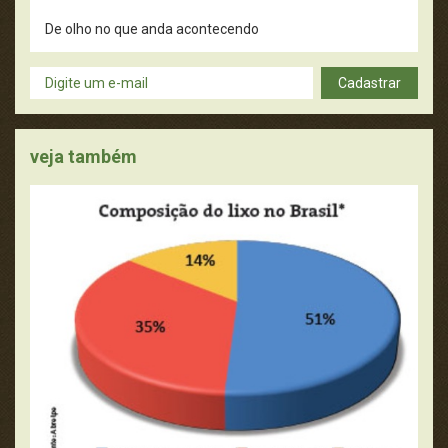
De olho no que anda acontecendo
Dicas úteis
Cadastrar
Didática
veja também
Filmes, Livros e Música
Fotografia
Guru dos curiosos
Meio Ambiente e Sustentabilidade
Moda e Estética
Mundo Vivo
Pense Nisso