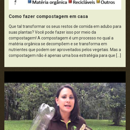
Política, Economia e Legislação
Como fazer compostagem em casa
Pontos da História
Que tal transformar os seus restos de comida em adubo para
suas plantas? Você pode fazer isso por meio da
compostagem! A compostagem é um processo no qual a
Publicidade e Propaganda
matéria orgânica se decompõem e se transforma em
nutrientes que podem ser aproveitados pelos vegetais. Mas a
Saúde e Cidadania
compostagem não é apenas uma boa estratégia para que […]
Universo da Ciência