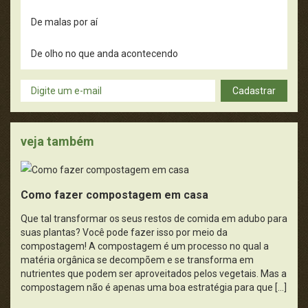
De malas por aí
De olho no que anda acontecendo
Dicas úteis
Cadastrar
Didática
veja também
Filmes, Livros e Música
Fotografia
Como fazer compostagem em casa
Guru dos curiosos
Que tal transformar os seus restos de comida em adubo para
suas plantas? Você pode fazer isso por meio da
Meio Ambiente e Sustentabilidade
compostagem! A compostagem é um processo no qual a
matéria orgânica se decompõem e se transforma em
nutrientes que podem ser aproveitados pelos vegetais. Mas a
Moda e Estética
compostagem não é apenas uma boa estratégia para que […]
Mundo Vivo