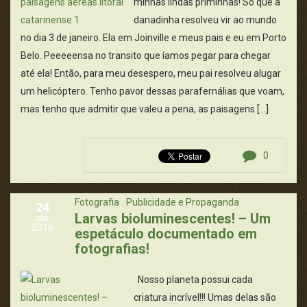
minhas lindas priminhas! Só que a
danadinha resolveu vir ao mundo
no dia 3 de janeiro. Ela em Joinville e meus pais e eu em Porto
Belo. Peeeeensa no transito que íamos pegar para chegar
até ela! Então, para meu desespero, meu pai resolveu alugar
um helicóptero. Tenho pavor dessas parafernálias que voam,
mas tenho que admitir que valeu a pena, as paisagens […]
0
Fotografia
Publicidade e Propaganda
24
Larvas bioluminescentes! – Um
abr
2016
espetáculo documentado em
fotografias!
Nosso planeta possui cada
criatura incrível!!! Umas delas são